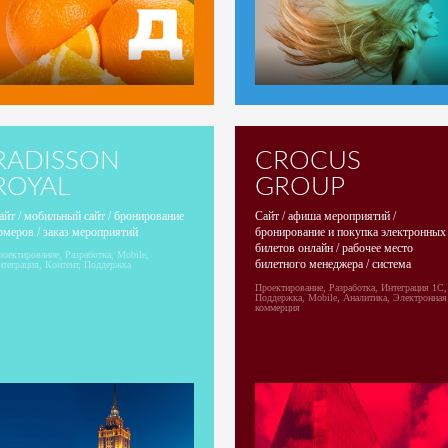
RADISSON
CROCUS
ROYAL
GROUP
айт / мобильный сайт / бронирование
Сайт / афиша мероприятий /
омеров / заказ мероприятий
бронирование и покупка электронных
билетов онлайн / рабочее место
оектирование, Разработка, Mobile,
билетного менеджера / система
нтеграция, Контент, Поддержка
аналитики продаж / виджет продажи
Проектирование, Разработка, Интеграция 1С,
билетов для внешних сайтов / SLA 15
Поддержка, Mobile, Аналитика, Электронная
коммерция
минут 24*7/ призер «Рейтинга Рунета