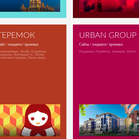
ТЕРЕМОК
URBAN GROUP
айт / лэндинги / промики
Сайты / лэндинги / промики
оектирование, Дизайн, Разработка,
Поддержка, Разработка, Анимация, Mobile
оддержка, Интеграция 1С, Mobile,
осадочные страницы, Промо акции