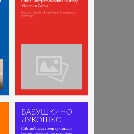
ы
Сайты / Интернет-магазины / Награда
«Золотого Сайта»
Креатив, Дизайн, Разработка, Электронная
коммерция
БАБУШКИНО
ЛУКОШКО
Сайт любимых всеми детишками
России продуктов / эксклюзивная