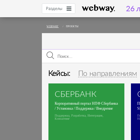
26 л
Разделы
WEBWAY
/
ПРОЕКТЫ
Кейсы:
По направлениям
СБЕРБАНК
Корпоративный портал НПФ Сбербанка
П
/ Установка / Поддержка / Внедрение
S
Поддержка, Разработка, Интеграция,
П
Консалтинг
H