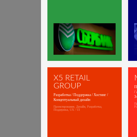
X5 RETAIL
GROUP
П
/
Разработка / Поддержка / Хостинг /
3
Концептуальный дизайн
П
Проектирование, Дизайн, Разработка,
Ра
Поддержка, UX / UI