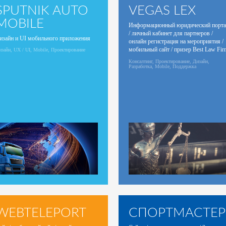
SPUTNIK AUTO
VEGAS LEX
MOBILE
Информационный юридический порта
/ личный кабинет для партнеров /
изайн и UI мобильного приложения
онлайн регистрация на мероприятия /
мобильный сайт / призер Best Law Fir
зайн, UX / UI, Mobile, Проектирование
Website!
Консалтинг, Проектирование, Дизайн,
Разработка, Mobile, Поддержка
WEBTELEPORT
СПОРТМАСТЕР