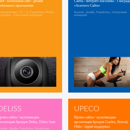
айт / мобильный сайт / дизайн
Сайты / интернет-магазины / 3 наград
обильного приложения
«Золотого Сайта»
оектирование, UX / UI, Разработка, Mobile,
Креатив, Дизайн, Разработка, Электронная
оддержка, Электронная коммерция
коммерция
DELISS
UPECO
ромо-сайты / мультимедиа-
Промо-сайты / мультимедиа-
резентации брендов Deliss, Deliss Auto
презентации брендов Gardex, Breesal,
Oblio / digital-поддержка
еатив, Дизайн, Разработка, Посадочные