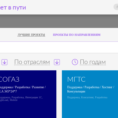
ет в пути
ЛУЧШИЕ ПРОЕКТЫ
ПРОЕКТЫ ПО НАПРАВЛЕНИЯМ
По отраслям
По годам
СОГАЗ
МГТС
оддержка / Разработка / Развитие /
Поддержка / Разработка / Хостинг /
LA 345*24*7
Консультации
оддержка, Разработка, Интеграция 1С,
Поддержка, Консалтинг, Разработка
ighLoad, Mobile