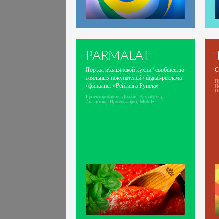
PARMALAT
Портал итальянской кухни / сообщество
С
лояльных покупателей / digital-реклама
Пр
/ финалист «Рейтинга Рунета»
П
П
Проектирование, Дизайн, Разработка,
Аналитика, Промо акции, Mobile