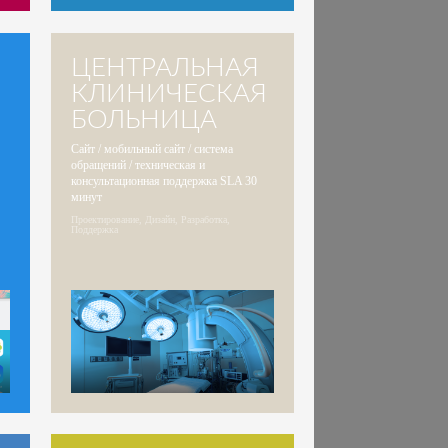
ЦЕНТРАЛЬНАЯ
КЛИНИЧЕСКАЯ
БОЛЬНИЦА
Сайт / мобильный сайт / система
обращений / техническая и
консультационная поддержка SLA 30
минут
Проектирование, Дизайн, Разработка,
Поддержка