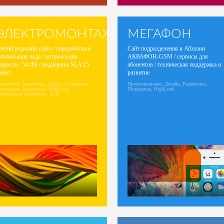
ЭЛЕКТРОМОНТАЖ
МЕГАФОН
ретий редизайн сайта / переработка и
Сайт подразделения в Абхазии
птимизация кода / оптимизация
АКВАФОН-GSM / сервисы для
корости / 54-ФЗ / поддержка SLA 15
абонентов / техническая поддержка и
инут
развитие
нсалтинг, Аналитика, Дизайн, Разработка,
Проектирование, Дизайн, Разработка,
нтеграция, Поддержка, HighLoad,
Поддержка, HighLoad
лектронная коммерция, B2B