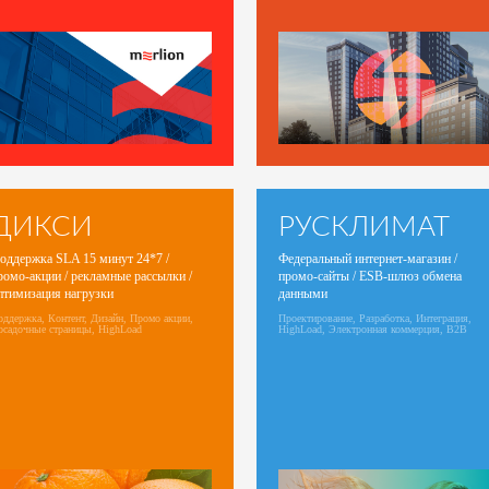
ДИКСИ
РУСКЛИМАТ
оддержка SLA 15 минут 24*7 /
Федеральный интернет-магазин /
ромо-акции / рекламные рассылки /
промо-сайты / ESB-шлюз обмена
птимизация нагрузки
данными
оддержка, Контент, Дизайн, Промо акции,
Проектирование, Разработка, Интеграция,
осадочные страницы, HighLoad
HighLoad, Электронная коммерция, B2B