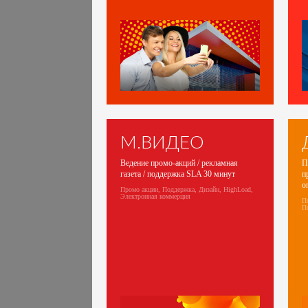
М.ВИДЕО
Ведение промо-акций / рекламная
П
газета / поддержка SLA 30 минут
п
о
Промо акции, Поддержка, Дизайн, HighLoad,
Электронная коммерция
П
П