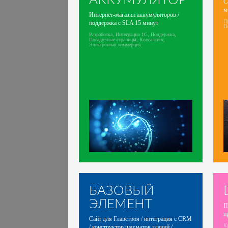
С
м
Интернет-магазин аккумуляторов /
Пр
поддержка с SLA 15 минут
П
Разработка, Интеграция 1С, Поддержка,
Посадочные страницы, Консалтинг,
Электронная коммерция
БАЗОВЫЙ
ЭЛЕМЕНТ
П
п
Сайт для Главстроя / интеграция с CRM
Кр
/ конструктор шахматок зданий /