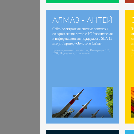
АЛМАЗ - АНТЕЙ
Сайт / электронная система закупок /
Т
синхронизация лотов с 1С / техническая
о
и информационная поддержка с SLA 15
с
минут / призер «Золотого Сайта»
м
Проектирование, Разработка, Интеграция 1С,
Ко
B2B, Поддержка, Консалтинг
И
Э