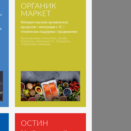
ОРГАНИК
МАРКЕТ
л
Интернет-магазин органических
продуктов / интеграция с 1С /
m
техническая поддержка / продвижение
Проектирование, Консалтинг, Дизайн,
Разработка, Интеграция 1С, Поддержка,
Электронная коммерция
ОСТИН