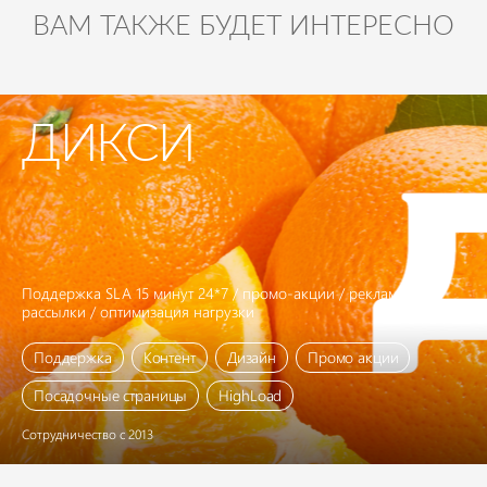
ВАМ ТАКЖЕ БУДЕТ ИНТЕРЕСНО
ДИКСИ
Поддержка SLA 15 минут 24*7 / промо-акции / рекламные
рассылки / оптимизация нагрузки
Поддержка
Контент
Дизайн
Промо акции
Посадочные страницы
HighLoad
Сотрудничество с 2013