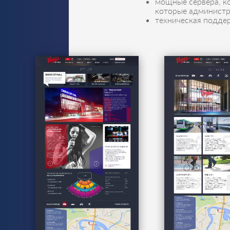
мощные сервера, к
которые администр
техническая подде