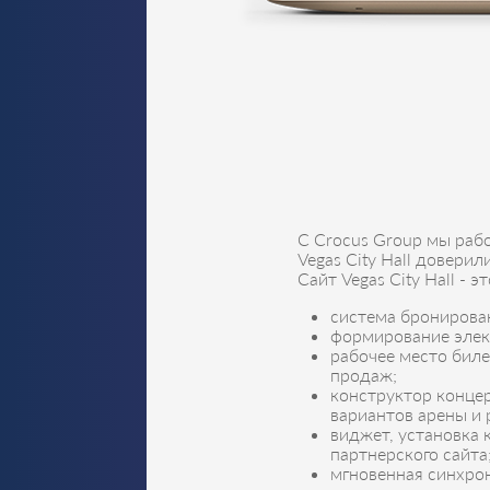
С Сrocus Group мы рабо
Vegas City Hall доверил
Сайт Vegas City Hall -
система бронирован
формирование элек
рабочее место бил
продаж;
конструктор концер
вариантов арены и 
виджет, установка 
партнерского сайта
мгновенная синхрон