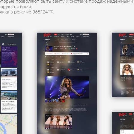
оторые позволяют быть сайту и системе продаж надежными 
ируются нами;
ржка в режиме 365*24*7.