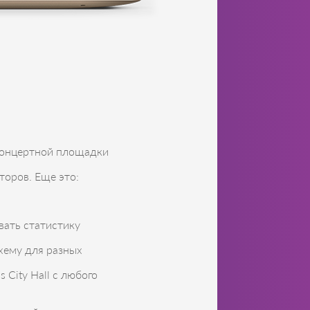
 концертной площадки
торов. Еще это:
вать статистику
хему для разных
 City Hall с любого