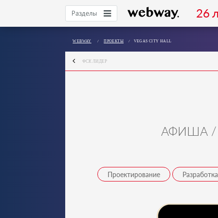
26 л
Разделы
WEBWAY
/
ПРОЕКТЫ
/
VEGAS CITY HALL
ФСК ЛИДЕР
АФИША /
Проектирование
Разработка