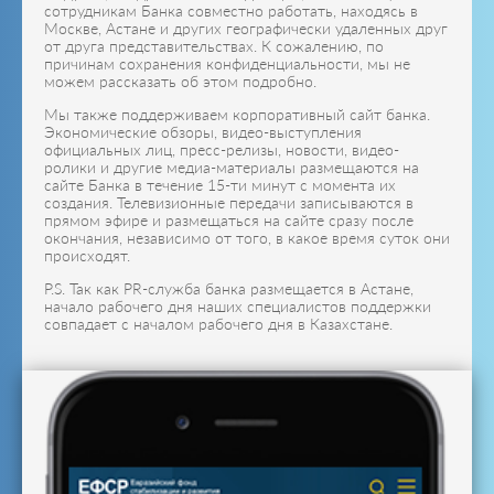
сотрудникам Банка совместно работать, находясь в
Москве, Астане и других географически удаленных друг
от друга представительствах. К сожалению, по
причинам сохранения конфиденциальности, мы не
можем рассказать об этом подробно.
Мы также поддерживаем корпоративный сайт банка.
Экономические обзоры, видео-выступления
официальных лиц, пресс-релизы, новости, видео-
ролики и другие медиа-материалы размещаются на
сайте Банка в течение 15-ти минут с момента их
создания. Телевизионные передачи записываются в
прямом эфире и размещаться на сайте сразу после
окончания, независимо от того, в какое время суток они
происходят.
P.S. Так как PR-служба банка размещается в Астане,
начало рабочего дня наших специалистов поддержки
совпадает с началом рабочего дня в Казахстане.