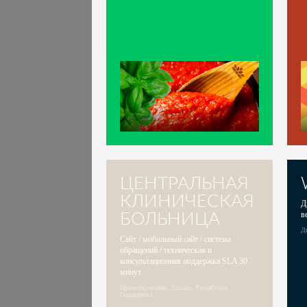
ЦЕНТРАЛЬНАЯ
КЛИНИЧЕСКАЯ
Д
БОЛЬНИЦА
в
Ди
Сайт / мобильный сайт / система
обращений / техническая и
консультационная поддержка SLA 30
минут
Проектирование, Дизайн, Разработка,
Поддержка