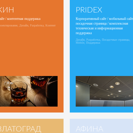
КИН
PRIDEX
айт / контентная поддержка
Корпоративный сайт / мобильный сайт
посадочная страница / комплексная
оектирование, Дизайн, Разработка, Контент
техническая и информационная
поддержка
Дизайн, Разработка, Посадочные страницы,
Mobile, Поддержка
ЗЛАТОГРАД
АФИНА