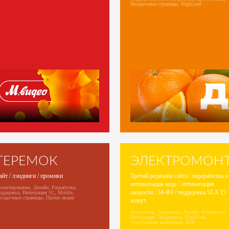
Посадочные страницы, HighLoad
ТЕРЕМОК
ЭЛЕКТРОМОН
айт / лэндинги / промики
Третий редизайн сайта / переработка и
оптимизация кода / оптимизация
оектирование, Дизайн, Разработка,
скорости / 54-ФЗ / поддержка SLA 15
оддержка, Интеграция 1С, Mobile,
осадочные страницы, Промо акции
минут
Консалтинг, Аналитика, Дизайн, Разработка,
Интеграция, Поддержка, HighLoad,
Электронная коммерция, B2B