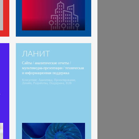
ЛАНИТ
Сайты / аналитические отчеты /
мультимедиа-презентации / техническая
и информационная поддержка
Консалтинг, Аналитика, Проектирование,
Дизайн, Разработка, Поддержка, B2B
,