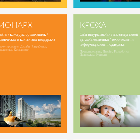
МОНАРХ
КРОХА
айты / конструктор шахматок /
Сайт натуральной и гипоаллергенной
ехническая и контентная поддержка
детской косметики / техническая и
информационная поддержка
оектирование, Дизайн, Разработка,
оддержка, Консалтинг
Проектирование, Дизайн, Разработка,
Поддержка, Контент