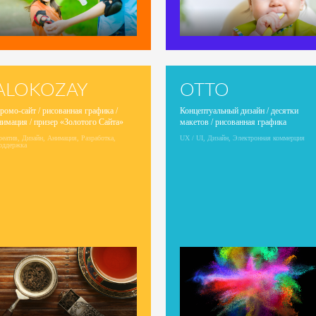
ALOKOZAY
OTTO
ромо-сайт / рисованная графика /
Концептуальный дизайн / десятки
нимация / призер «Золотого Сайта»
макетов / рисованная графика
еатив, Дизайн, Анимация, Разработка,
UX / UI, Дизайн, Электронная коммерция
оддержка