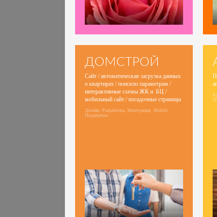
ДОМСТРОЙ
Сайт / автоматическая загрузка данных
П
о квартирах / поискпо параметрам /
а
интерактивные схемы ЖК и БЦ /
Кр
мобильный сайт / посадочные страницы
П
Дизайн, Разработка, Интеграция, Mobile,
Поддержка