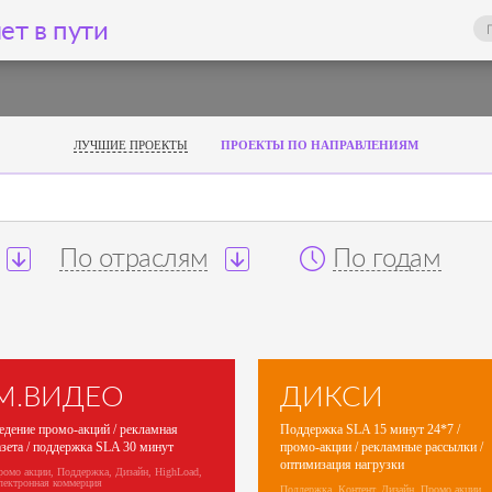
ет в пути
ЛУЧШИЕ ПРОЕКТЫ
ПРОЕКТЫ ПО НАПРАВЛЕНИЯМ
По отраслям
По годам
М.ВИДЕО
ДИКСИ
едение промо-акций / рекламная
Поддержка SLA 15 минут 24*7 /
азета / поддержка SLA 30 минут
промо-акции / рекламные рассылки /
оптимизация нагрузки
ромо акции, Поддержка, Дизайн, HighLoad,
лектронная коммерция
Поддержка, Контент, Дизайн, Промо акции,