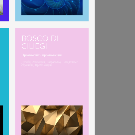
BOSCO DI
СILIEGI
Промо-сайт / промо-акция
Дизайн, Анимация, Разработка, Посадочные
страницы, Промо акции