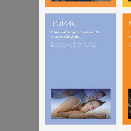
ТОРИС
Сайт / конфигуратор мебели / 3D-
С
модели и анимация
т
Проектирование, Дизайн, Анимация,
Пр
Консалтинг, Электронная коммерция
П