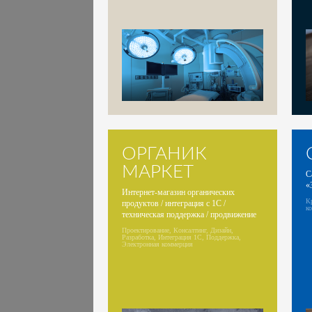
ОРГАНИК
МАРКЕТ
С
«
Интернет-магазин органических
Кр
продуктов / интеграция с 1С /
к
техническая поддержка / продвижение
Проектирование, Консалтинг, Дизайн,
Разработка, Интеграция 1С, Поддержка,
Электронная коммерция