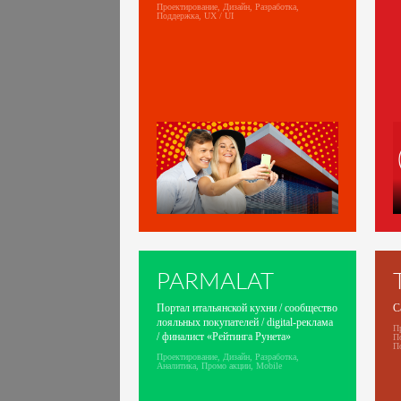
Проектирование, Дизайн, Разработка,
Поддержка, UX / UI
PARMALAT
Портал итальянской кухни / сообщество
С
лояльных покупателей / digital-реклама
Пр
/ финалист «Рейтинга Рунета»
П
П
Проектирование, Дизайн, Разработка,
Аналитика, Промо акции, Mobile