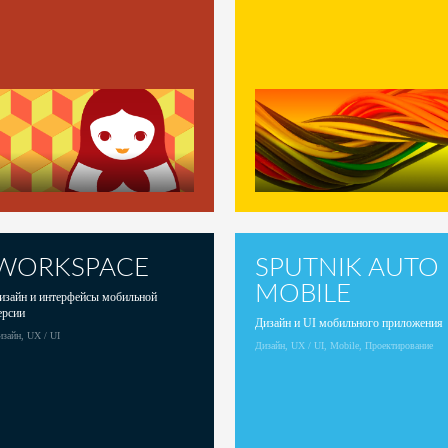
WORKSPACE
SPUTNIK AUTO
MOBILE
изайн и интерфейсы мобильной
ерсии
Дизайн и UI мобильного приложения
зайн, UX / UI
Дизайн, UX / UI, Mobile, Проектирование