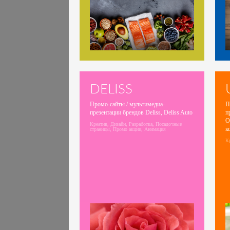
DELISS
Промо-сайты / мультимедиа-
П
презентации брендов Deliss, Deliss Auto
п
O
Креатив, Дизайн, Разработка, Посадочные
к
страницы, Промо акции, Анимация
Кр