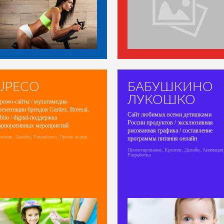
UPECO
БАБУШКИНО
ЛУКОШКО
ромо-сайты / мультимедиа-
резентации брендов Gardex, Breesal,
Сайт любимых всеми детишками
blio / digital-поддержка
России продуктов / эксклюзивная
орпоративных мероприятий
рисованная графика / составление
еатив, Дизайн, Разработка, Промо акции
программы питания онлайн
Проектирование, Креатив, Дизайн, Анимация
Разработка