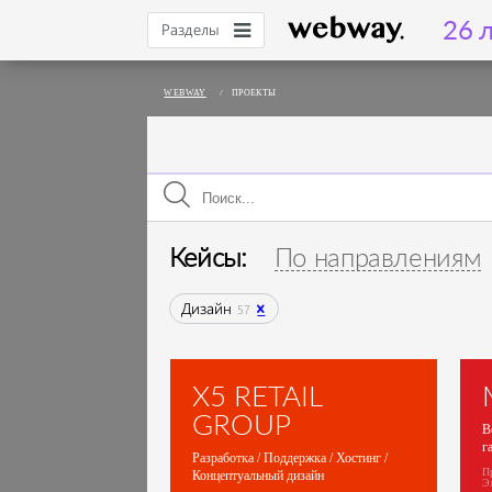
26 л
Разделы
WEBWAY
/
ПРОЕКТЫ
Кейсы:
По направлениям
Дизайн
57
X5 RETAIL
GROUP
В
г
Разработка / Поддержка / Хостинг /
П
Концептуальный дизайн
Э